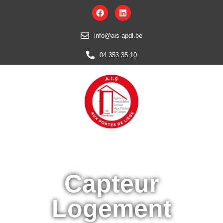
info@ais-apdl.be
04 353 35 10
Capteur
Logement