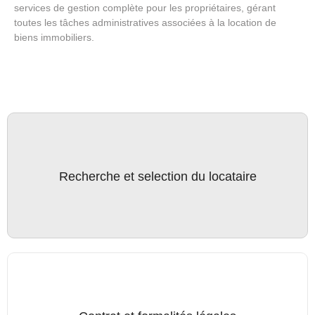
services de gestion complète pour les propriétaires, gérant
toutes les tâches administratives associées à la location de
biens immobiliers.
La recherche et la sélection du locataire ainsi que les visites
Recherche et selection du locataire
du logement.
La rédaction, la signature et l’enregistrement du bail.
La vérification de la souscription par le locataire d’une