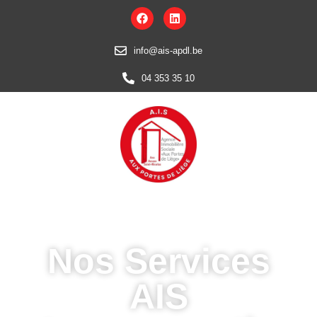
info@ais-apdl.be
04 353 35 10
Nos Services
AIS