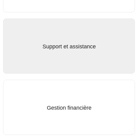
toiture, …).
L’accompagnement social et technique du locataire durant
toute la durée de l’occupation via des visites régulières.
Support et assistance
La prise en charge de toute action relative à un conflit locatif,
y compris devant la justice de paix.
Le paiement du loyer dès la première location et ce même
en cas de vide locatif.
Gestion financière
L’établissement, l’envoi et la gestion des décomptes des
charges.