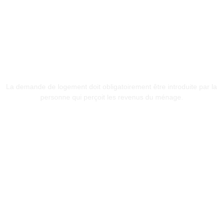
COMMENT PROCÉDER ?
Inscription à la
candidature locative AIS
APDL
La demande de logement doit obligatoirement être introduite par la
personne qui perçoit les revenus du ménage.